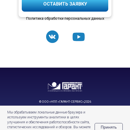
ОСТАВИТЬ ЗАЯВКУ
Политика обработки персональных данных
© ООО «НПП «ГАРАНТ-СЕРВИС»,
2026
Система ГАРАНТ выпускается с 1990 года. Компания
Мы обрабатываем локальные данные браузера и
«Гарант» и её партнёры являются участниками Российской
используем инструменты аналитики в целях
ассоциации правовой информации ГАРАНТ.
улучшения и обеспечения работоспособности сайта,
119234, г. Москва, Ленинские горы ул., д. 1, стр. 77
Принять
статистических исследований и обзоров. Вы можете