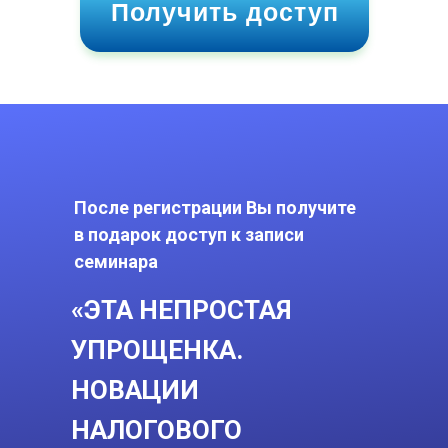
Получить доступ
После регистрации Вы получите
в подарок доступ к записи
семинара
Советы экспертов о том, как избежать
«ЭТА НЕПРОСТАЯ
ошибок, дополненные ссылками на
материалы системы;
УПРОЩЕНКА.
НОВАЦИИ
Записи Интернет-семинаров экспертов
по самым сложным и острым вопросам.
НАЛОГОВОГО