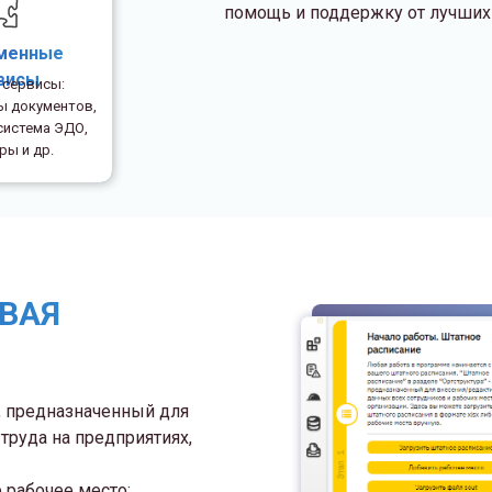
помощь и поддержку от лучших
менные
висы
 сервисы:
ы документов,
система ЭДО,
ры и др.
ВАЯ
, предназначенный для
труда на предприятиях,
 рабочее место;