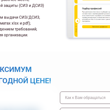
ой защиты (СИЗ и ДСИЗ)
ам выдачи СИЗ/ДСИЗ,
тах xlsx и pdf);
юдением требований;
я организации.
АКСИМУМ
ГОДНОЙ ЦЕНЕ!