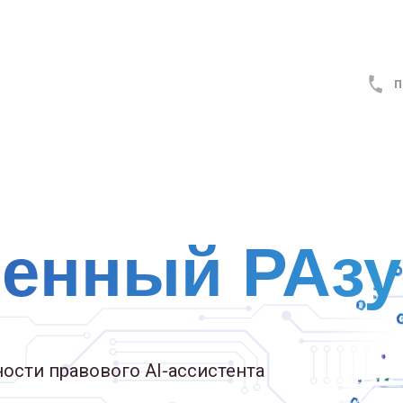
п
венный РАз
ости правового AI-ассистента